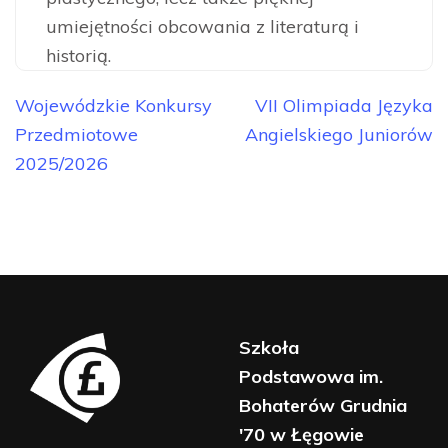
umiejętności obcowania z literaturą i
historią.
Nawigacja
Wojewódzkie Konkursy
VII Olimpiada Języka
wpisu
Przedmiotowe
Angielskiego Juniorów
2025/2026
Szkoła
Podstawowa im.
Bohaterów Grudnia
'70 w Łęgowie