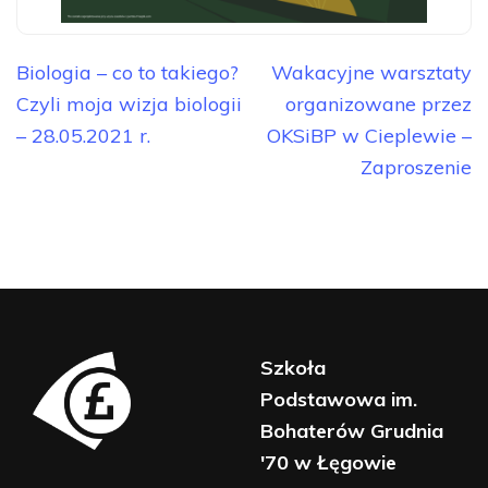
Biologia – co to takiego?
Wakacyjne warsztaty
Czyli moja wizja biologii
organizowane przez
– 28.05.2021 r.
OKSiBP w Cieplewie –
Zaproszenie
Szkoła
Podstawowa im.
Bohaterów Grudnia
'70 w Łęgowie